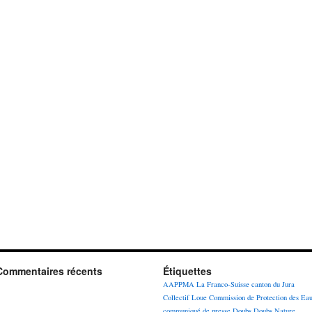
Commentaires récents
Étiquettes
AAPPMA La Franco-Suisse
canton du Jura
Collectif Loue
Commission de Protection des Ea
communiqué de presse
Doubs
Doubs Nature