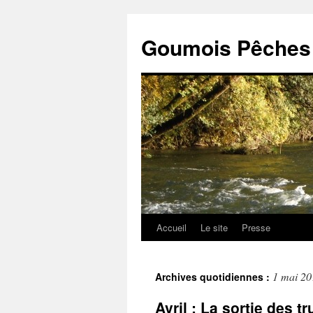
Goumois Pêches 
Accueil
Le site
Presse
Aller
au
1 mai 20
Archives quotidiennes :
contenu
Avril : La sortie des tr