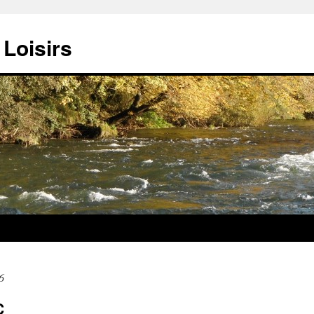
Loisirs
6
C