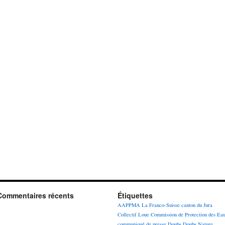
Commentaires récents
Étiquettes
AAPPMA La Franco-Suisse
canton du Jura
Collectif Loue
Commission de Protection des Ea
communiqué de presse
Doubs
Doubs Nature