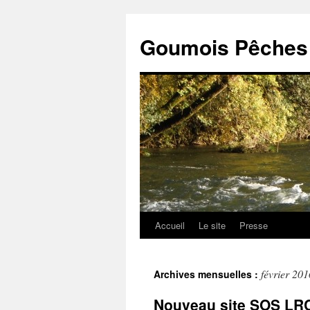
Goumois Pêches 
Accueil
Le site
Presse
Aller
au
février 201
Archives mensuelles :
contenu
Nouveau site SOS LR