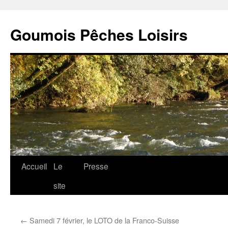
Goumois Pêches Loisirs
Accueil
Le
Presse
Aller
site
au
contenu
←
Samedi 7 février, le LOTO de la Franco-Suisse