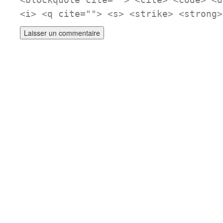
<blockquote cite=""> <cite> <code> <d
<i> <q cite=""> <s> <strike> <strong>