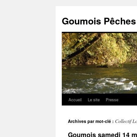
Goumois Pêches 
Accueil
Le site
Presse
Aller
au
Collectif L
Archives par mot-clé :
contenu
Goumois samedi 14 mai