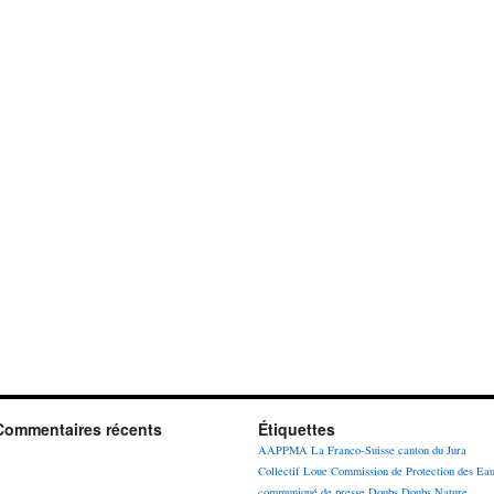
Commentaires récents
Étiquettes
AAPPMA La Franco-Suisse
canton du Jura
Collectif Loue
Commission de Protection des Ea
communiqué de presse
Doubs
Doubs Nature