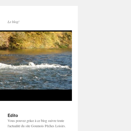
Le blog!
Edito
Vous pouvez grâce à ce blog suivre toute
l'actualité du site Goumois Pêches Loisirs.