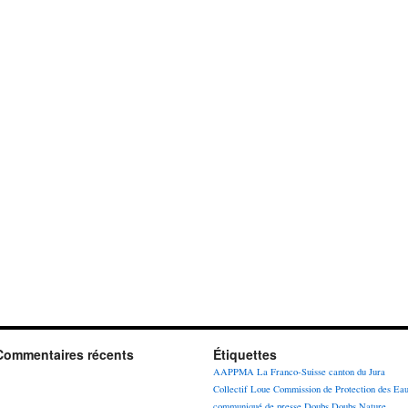
Commentaires récents
Étiquettes
AAPPMA La Franco-Suisse
canton du Jura
Collectif Loue
Commission de Protection des Ea
communiqué de presse
Doubs
Doubs Nature