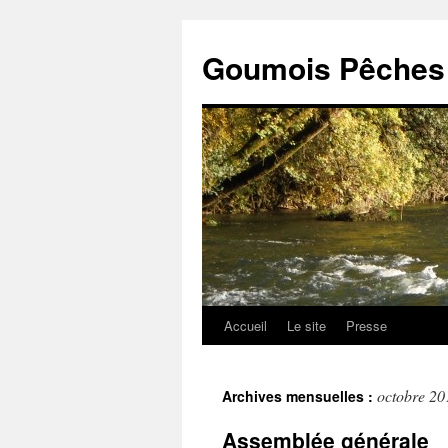
Goumois Pêches 
Accueil
Le site
Presse
Aller
au
octobre 20
Archives mensuelles :
contenu
Assemblée générale