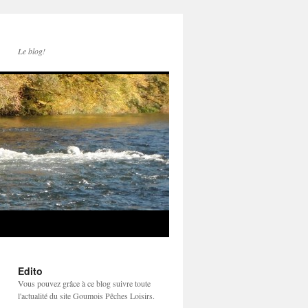
Le blog!
Edito
Vous pouvez grâce à ce blog suivre toute
l'actualité du site Goumois Pêches Loisirs.