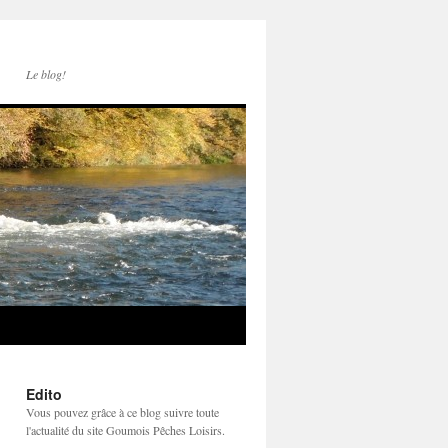
Le blog!
Edito
Vous pouvez grâce à ce blog suivre toute
l'actualité du site Goumois Pêches Loisirs.