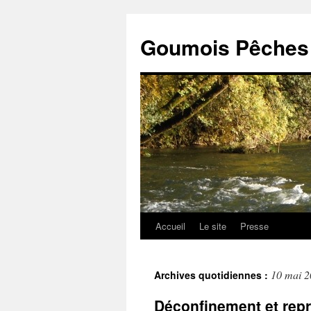
Goumois Pêches 
Accueil
Le site
Presse
Aller
au
10 mai 
Archives quotidiennes :
contenu
Déconfinement et repr