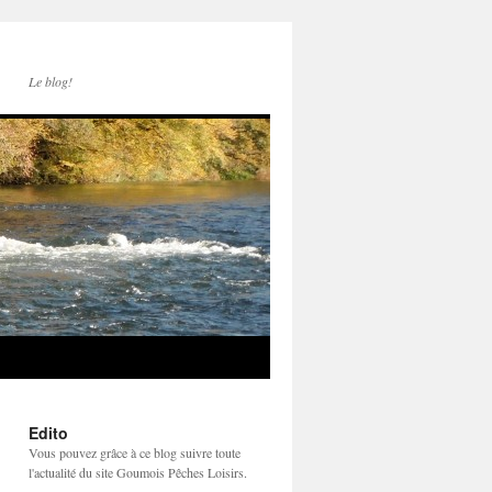
Le blog!
Edito
Vous pouvez grâce à ce blog suivre toute
l'actualité du site Goumois Pêches Loisirs.