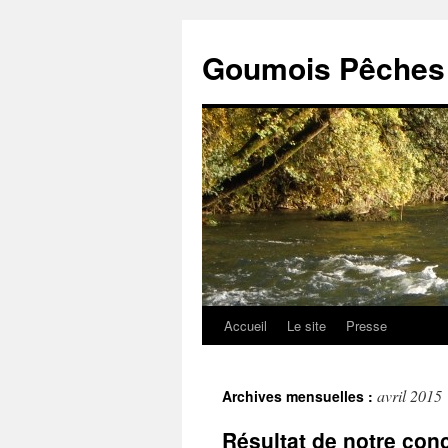
Goumois Pêches 
Accueil
Le site
Presse
Aller
au
avril 2015
Archives mensuelles :
contenu
Résultat de notre con