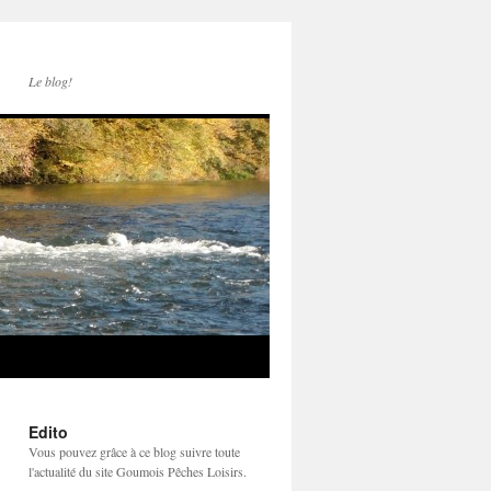
Le blog!
Edito
Vous pouvez grâce à ce blog suivre toute
l'actualité du site Goumois Pêches Loisirs.