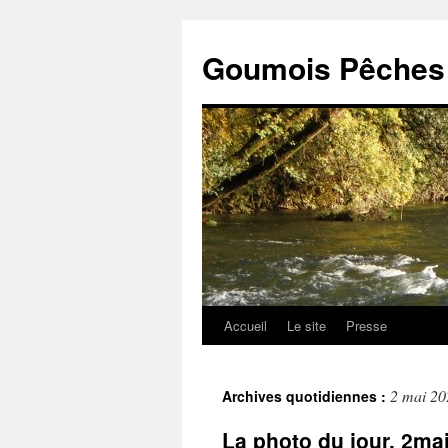
Goumois Pêches 
Accueil
Le site
Presse
Aller
au
2 mai 20
Archives quotidiennes :
contenu
La photo du jour. 2m