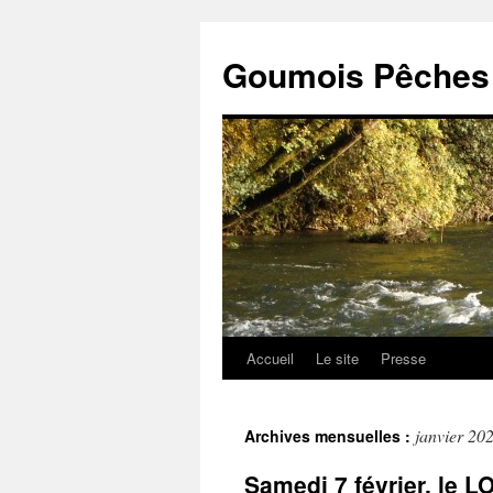
Goumois Pêches 
Accueil
Le site
Presse
Aller
au
janvier 20
Archives mensuelles :
contenu
Samedi 7 février, le 