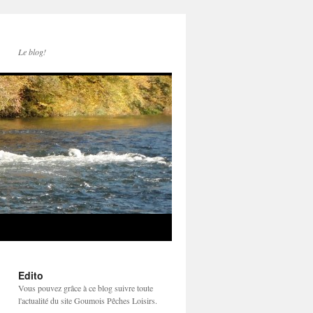
Le blog!
Edito
Vous pouvez grâce à ce blog suivre toute
l'actualité du site Goumois Pêches Loisirs.