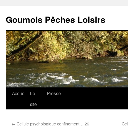
Goumois Pêches Loisirs
Accueil
Le
Presse
Aller
site
au
contenu
←
Cellule psychologique confinement… 26
Cel