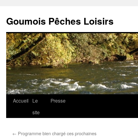
Goumois Pêches Loisirs
Accueil
Le
Presse
Aller
site
au
contenu
←
Programme bien chargé ces prochaines