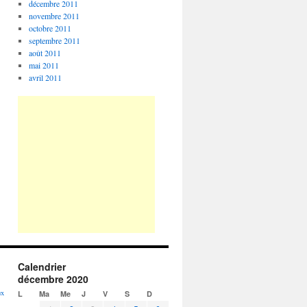
décembre 2011
novembre 2011
octobre 2011
septembre 2011
août 2011
mai 2011
avril 2011
Calendrier
décembre 2020
ux
L
Ma
Me
J
V
S
D