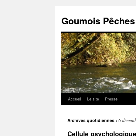
Goumois Pêches 
Accueil
Le site
Presse
Aller
au
6 décem
Archives quotidiennes :
contenu
Cellule psychologiqu