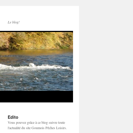
Le blog!
Edito
Vous pouvez grâce à ce blog suivre toute
l'actualité du site Goumois Pêches Loisirs.