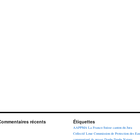
Commentaires récents
Étiquettes
AAPPMA La Franco-Suisse
canton du Jura
Collectif Loue
Commission de Protection des Ea
communiqué de presse
Doubs
Doubs Nature