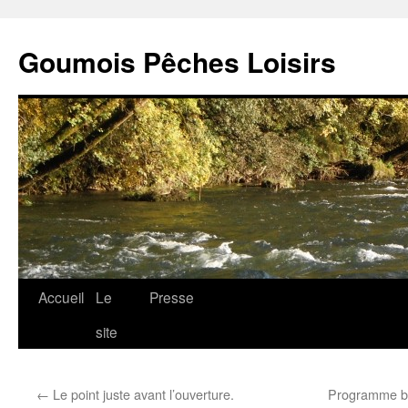
Goumois Pêches Loisirs
Accueil
Le
Presse
Aller
site
au
contenu
←
Le point juste avant l’ouverture.
Programme bi